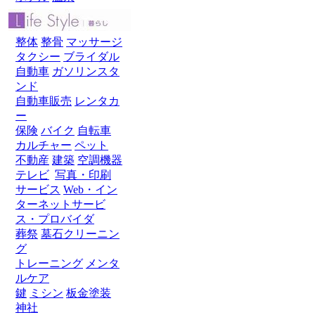
整体
整骨
マッサージ
タクシー
ブライダル
自動車
ガソリンスタ
ンド
自動車販売
レンタカ
ー
保険
バイク
自転車
カルチャー
ペット
不動産
建築
空調機器
テレビ
写真・印刷
サービス
Web・イン
ターネットサービ
ス・プロバイダ
葬祭
墓石クリーニン
グ
トレーニング
メンタ
ルケア
鍵
ミシン
板金塗装
神社