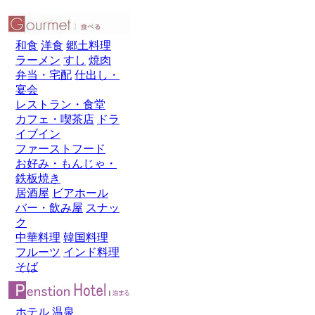
和食
洋食
郷土料理
ラーメン
すし
焼肉
弁当・宅配
仕出し・
宴会
レストラン・食堂
カフェ・喫茶店
ドラ
イブイン
ファーストフード
お好み・もんじゃ・
鉄板焼き
居酒屋
ビアホール
バー・飲み屋
スナッ
ク
中華料理
韓国料理
フルーツ
インド料理
そば
ホテル
温泉