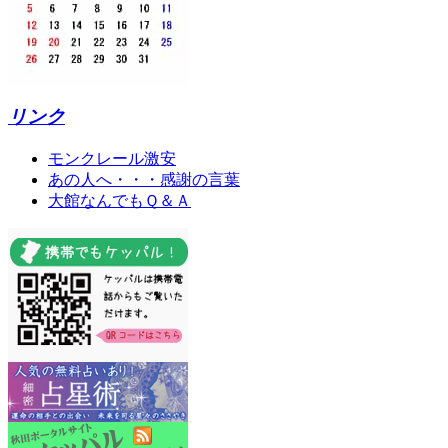
リンク
モンクレール激安
あの人へ・・・感謝の言葉
大館なんでもＱ＆Ａ