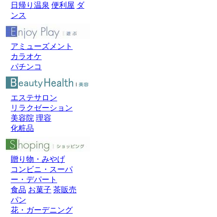
日帰り温泉
便利屋
ダ
ンス
アミューズメント
カラオケ
パチンコ
エステサロン
リラクゼーション
美容院
理容
化粧品
贈り物・みやげ
コンビニ・スーパ
ー・デパート
食品
お菓子
茶販売
パン
花・ガーデニング