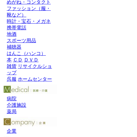
めがね・コンタクト
ファッション（服・
靴など）
時計・宝石・メガネ
携帯電話
地酒
スポーツ用品
補聴器
はんこ（ハンコ）
本
ＣＤ
ＤＶＤ
雑貨
リサイクルショ
ップ
呉服
ホームセンター
病院
介護施設
薬局
企業