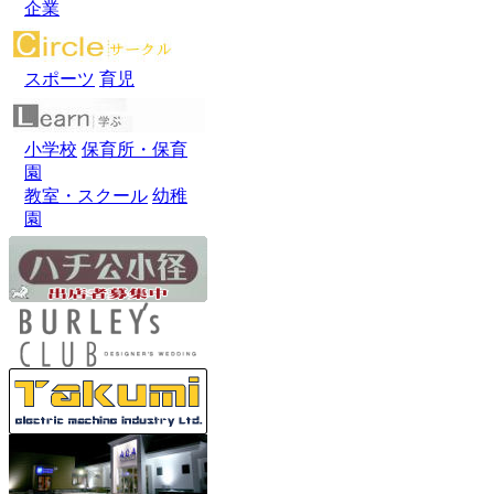
企業
スポーツ
育児
小学校
保育所・保育
園
教室・スクール
幼稚
園