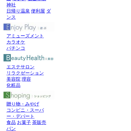
神社
日帰り温泉
便利屋
ダ
ンス
アミューズメント
カラオケ
パチンコ
エステサロン
リラクゼーション
美容院
理容
化粧品
贈り物・みやげ
コンビニ・スーパ
ー・デパート
食品
お菓子
茶販売
パン