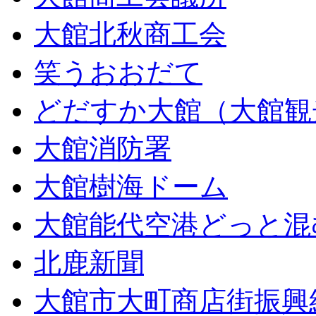
大館北秋商工会
笑うおおだて
どだすか大館（大館観
大館消防署
大館樹海ドーム
大館能代空港どっと混
北鹿新聞
大館市大町商店街振興