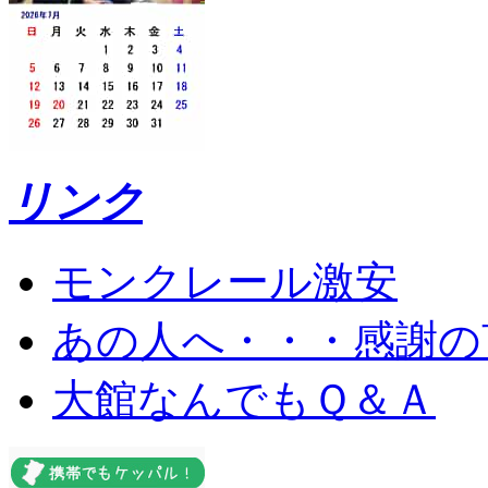
リンク
モンクレール激安
あの人へ・・・感謝の
大館なんでもＱ＆Ａ