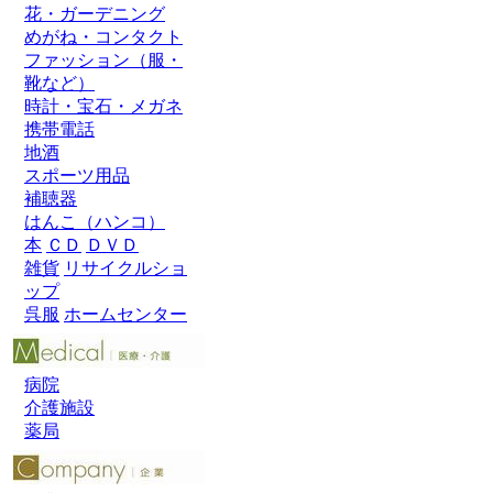
花・ガーデニング
めがね・コンタクト
ファッション（服・
靴など）
時計・宝石・メガネ
携帯電話
地酒
スポーツ用品
補聴器
はんこ（ハンコ）
本
ＣＤ
ＤＶＤ
雑貨
リサイクルショ
ップ
呉服
ホームセンター
病院
介護施設
薬局