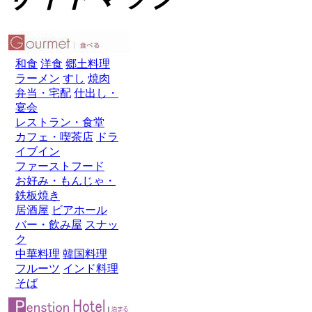
和食
洋食
郷土料理
ラーメン
すし
焼肉
弁当・宅配
仕出し・
宴会
レストラン・食堂
カフェ・喫茶店
ドラ
イブイン
ファーストフード
お好み・もんじゃ・
鉄板焼き
居酒屋
ビアホール
バー・飲み屋
スナッ
ク
中華料理
韓国料理
フルーツ
インド料理
そば